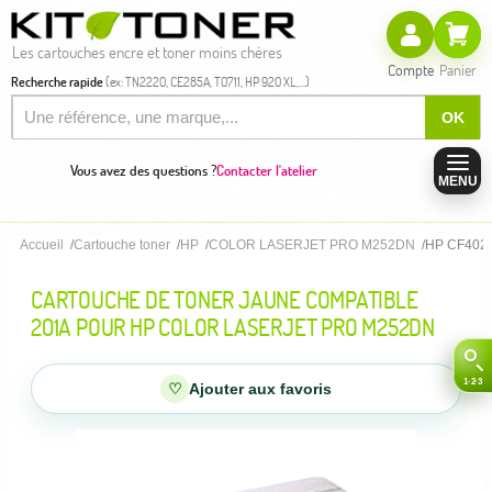
Les cartouches encre et toner moins chères
Compte
Panier
Recherche rapide
(ex: TN2220, CE285A, T0711, HP 920 XL,...)
OK
Vous avez des questions ?
Contacter l'atelier
MENU
Accueil
Cartouche toner
HP
COLOR LASERJET PRO M252DN
HP CF402A 
CARTOUCHE DE TONER JAUNE COMPATIBLE
201A POUR HP COLOR LASERJET PRO M252DN
♡
Ajouter aux favoris