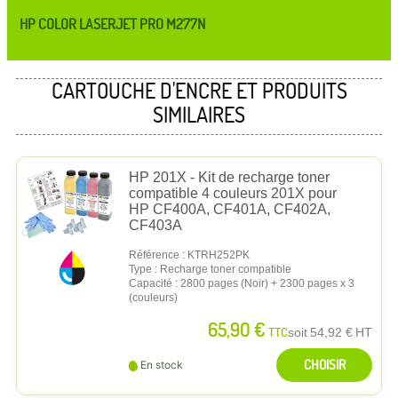
HP COLOR LASERJET PRO M277N
CARTOUCHE D'ENCRE ET PRODUITS
SIMILAIRES
HP 201X - Kit de recharge toner
compatible 4 couleurs 201X pour
HP CF400A, CF401A, CF402A,
CF403A
Référence : KTRH252PK
Type : Recharge toner compatible
Capacité : 2800 pages (Noir) + 2300 pages x 3
(couleurs)
65,90 €
TTC
soit
54,92 €
HT
CHOISIR
En stock