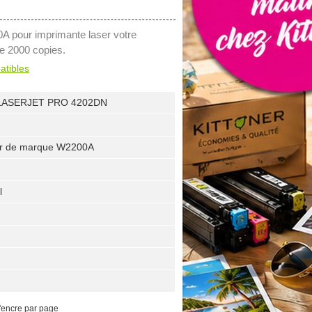
A pour imprimante laser votre
e 2000 copies.
atibles
LASERJET PRO 4202DN
oir de marque W2200A
l
'encre par page