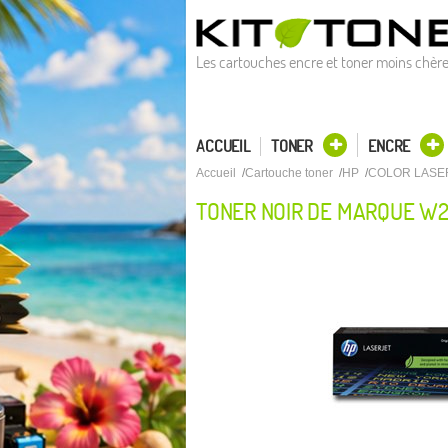
Les cartouches encre et toner moins chèr
ACCUEIL
TONER
ENCRE
Accueil
Cartouche toner
HP
COLOR LASE
TONER NOIR DE MARQUE W2