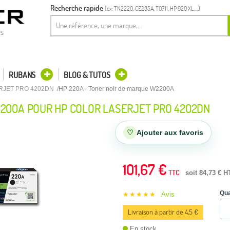
Recherche rapide
(ex: TN2220, CE285A, T0711, HP 920 XL,...)
es
RUBANS
BLOG & TUTOS
RJET PRO 4202DN
HP 220A - Toner noir de marque W2200A
200A POUR HP COLOR LASERJET PRO 4202DN
♡
Ajouter aux favoris
101,67 €
TTC
soit 84,73 € H
Qua
★★★★★
Avis
Livraison à partir de 4,5 €
En stock