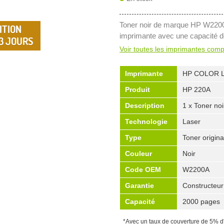
Toner noir de marque HP W2200
ITION
imprimante avec une capacité d
 3 JOURS
Voir toutes les imprimantes comp
Imprimante
HP COLOR 
Produit
HP 220A
Description
1 x Toner n
Technologie
Laser
Type
Toner origina
Couleur
Noir
Code OEM
W2200A
Garantie
Constructeur
Capacité
2000 pages
*Avec un taux de couverture de 5% d