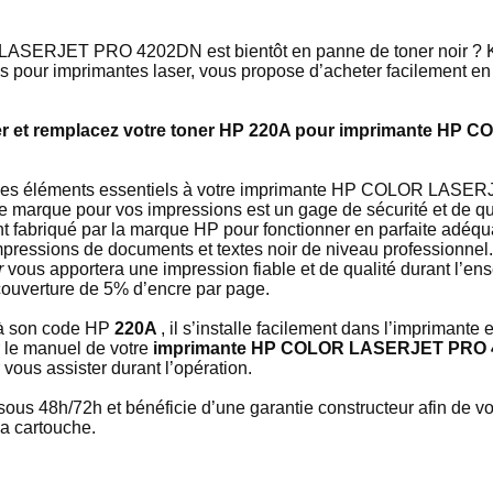
SERJET PRO 4202DN est bientôt en panne de toner noir ? Kit
es pour imprimantes laser, vous propose d’acheter facilement e
cher et remplacez votre toner HP 220A pour imprimante H
n des éléments essentiels à votre imprimante HP COLOR LAS
e marque pour vos impressions est un gage de sécurité et de 
t fabriqué par la marque HP pour fonctionner en parfaite adéqu
impressions de documents et textes noir de niveau professionnel
r
vous apportera une impression fiable et de qualité durant l’e
couverture de 5% d’encre par page.
e à son code HP
220A
, il s’installe facilement dans l’imprimant
 le manuel de votre
imprimante HP COLOR LASERJET PRO
ous assister durant l’opération.
é sous 48h/72h et bénéficie d’une garantie constructeur afin de 
la cartouche.