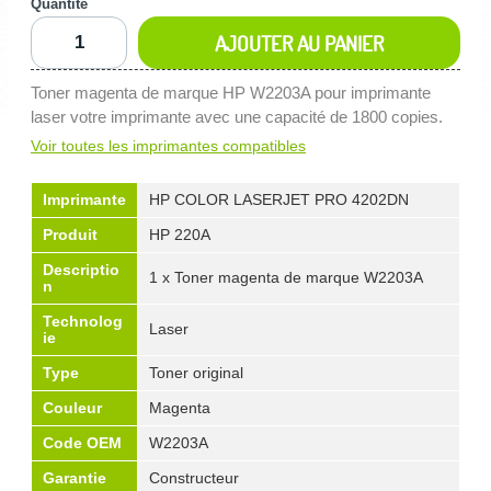
Quantité
AJOUTER AU PANIER
Toner magenta de marque HP W2203A pour imprimante
laser votre imprimante avec une capacité de 1800 copies.
Voir toutes les imprimantes compatibles
Imprimante
HP COLOR LASERJET PRO 4202DN
Produit
HP 220A
Descriptio
1 x Toner magenta de marque W2203A
n
Technolog
Laser
ie
Type
Toner original
Couleur
Magenta
Code OEM
W2203A
Garantie
Constructeur