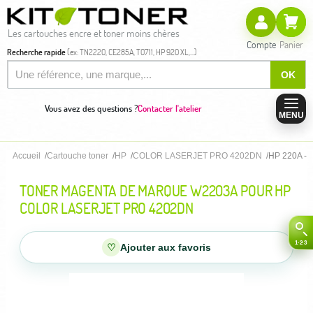
Les cartouches encre et toner moins chères
Compte
Panier
Recherche rapide
(ex: TN2220, CE285A, T0711, HP 920 XL,...)
OK
Vous avez des questions ?
Contacter l'atelier
MENU
Accueil
Cartouche toner
HP
COLOR LASERJET PRO 4202DN
HP 220A - 
TONER MAGENTA DE MARQUE W2203A POUR HP
COLOR LASERJET PRO 4202DN
♡
Ajouter aux favoris