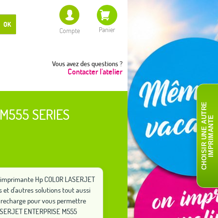
OK
Panier
Compte
Vous avez des questions ?
Contacter l'atelier
C
H
O
I
S
I
R
U
N
E
A
T
R
E
I
M
P
R
I
M
A
N
T
M555 SERIES
U
E
otre imprimante Hp COLOR LASERJET
et d'autres solutions tout aussi
 recharge pour vous permettre
 LASERJET ENTERPRISE M555