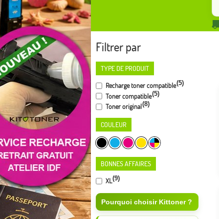
Filtrer par
TYPE DE PRODUIT
(5)
Recharge toner compatible
(5)
Toner compatible
(8)
Toner original
COULEUR
BONNES AFFAIRES
(9)
XL
Pourquoi choisir Kittoner ?