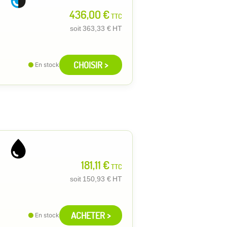
436,00 €
TTC
soit
363,33 €
HT
CHOISIR >
En stock
181,11 €
TTC
soit
150,93 €
HT
ACHETER >
En stock