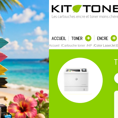
Les cartouches encre et toner moins chèr
ACCUEIL
TONER
ENCRE
Accueil
Cartouche toner
HP
Color LaserJet 
T