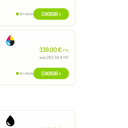
CHOISIR >
En stock
339,00 €
TTC
soit
282,50 €
HT
CHOISIR >
En stock