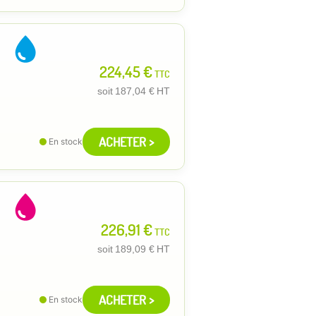
224,45 €
TTC
soit
187,04 €
HT
ACHETER >
En stock
226,91 €
TTC
soit
189,09 €
HT
ACHETER >
En stock