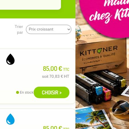
Trier
par
85,00 €
TTC
soit
70,83 €
HT
CHOISIR >
En stock
85,00 €