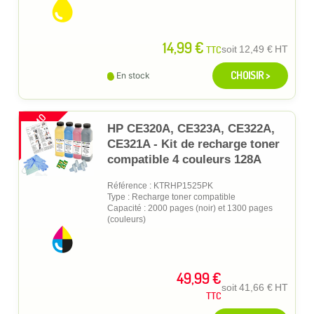
14,99 €
TTC
soit
12,49 €
HT
CHOISIR >
En stock
PROMO
HP CE320A, CE323A, CE322A,
CE321A - Kit de recharge toner
compatible 4 couleurs 128A
Référence : KTRHP1525PK
Type : Recharge toner compatible
Capacité : 2000 pages (noir) et 1300 pages
(couleurs)
49,99 €
soit
41,66 €
HT
TTC