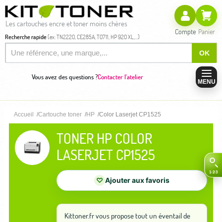
Les cartouches encre et toner moins chères
Compte
Panier
Recherche rapide
(ex: TN2220, CE285A, T0711, HP 920 XL,...)
OK
Vous avez des questions ?
Contacter l'atelier
MENU
Accueil
Cartouche toner
HP
Color Laserjet CP1525
TONER HP COLOR
LASERJET CP1525
♡
Ajouter aux favoris
Kittoner.fr vous propose tout un éventail de