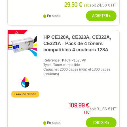
29,50 €
TTC
soit
24,58 €
HT
ACHETER >
En stock
PROMO
HP CE320A, CE323A, CE322A,
CE321A - Pack de 4 toners
compatibles 4 couleurs 128A
Référence : KTCHP1525PK
Type : Toner compatible
Capacité : 2000 pages (noir) et 1300 pages
(couleurs)
Livraison offerte
109,99 €
soit
91,66 €
HT
TTC
CHOISIR >
En stock