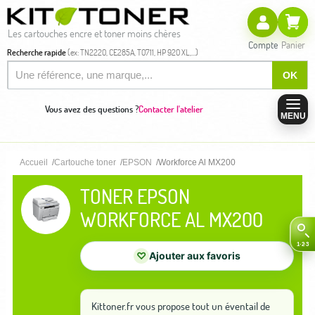
Les cartouches encre et toner moins chères
Compte
Panier
Recherche rapide
(ex: TN2220, CE285A, T0711, HP 920 XL,...)
OK
Vous avez des questions ?
Contacter l'atelier
MENU
Accueil
Cartouche toner
EPSON
Workforce Al MX200
TONER EPSON
WORKFORCE AL MX200
♡
Ajouter aux favoris
Kittoner.fr vous propose tout un éventail de