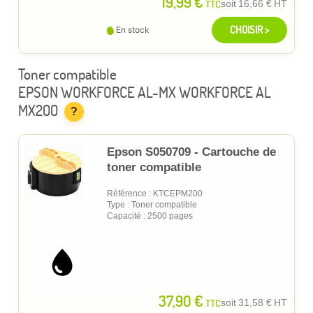
19,99 €
TTC
soit
16,66 €
HT
CHOISIR >
En stock
Toner compatible
EPSON WORKFORCE AL-MX WORKFORCE AL
MX200
?
Epson S050709 - Cartouche de
toner compatible
Référence : KTCEPM200
Type : Toner compatible
Capacité : 2500 pages
37,90 €
TTC
soit
31,58 €
HT