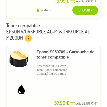
19,99 €
TTC
soit
16,66 €
HT
CHOISIR >
En stock
Toner compatible
EPSON WORKFORCE AL-M WORKFORCE AL
M200DN
?
Epson S050709 - Cartouche de
toner compatible
Référence : KTCEPM200
Type : Toner compatible
Capacité : 2500 pages
37,90 €
TTC
soit
31,58 €
HT