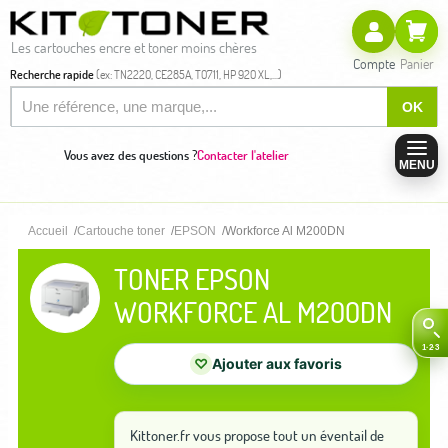
Les cartouches encre et toner moins chères
Compte
Panier
Recherche rapide
(ex: TN2220, CE285A, T0711, HP 920 XL,...)
OK
Vous avez des questions ?
Contacter l'atelier
MENU
Accueil
Cartouche toner
EPSON
Workforce Al M200DN
TONER EPSON
WORKFORCE AL M200DN
♡
Ajouter aux favoris
Kittoner.fr vous propose tout un éventail de