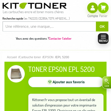
Les cartouches encre et toner moins chères
Compte
Panier
Recherche rapide
(ex: TN2220, CE285A, T0711, HP 920 XL,...)
OK
Vous avez des questions ?
Contacter l'atelier
MENU
Accueil
Cartouche toner
EPSON
EPL 5200
TONER EPSON EPL 5200
♡
Ajouter aux favoris
Kittoner.fr vous propose tout un éventail de
solution d'impression pour votre imprimante
Epson EPL 5200. Choisissez en un clic entre