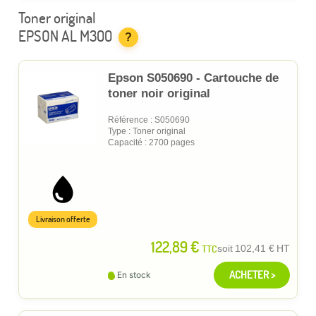
Toner original
EPSON AL M300
?
Epson S050690 - Cartouche de
toner noir original
Référence : S050690
Type : Toner original
Capacité : 2700 pages
Livraison offerte
122,89 €
TTC
soit
102,41 €
HT
ACHETER >
En stock