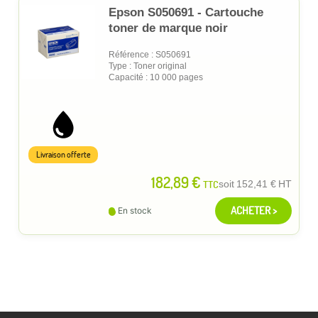
Epson S050691 - Cartouche
toner de marque noir
Référence : S050691
Type : Toner original
Capacité : 10 000 pages
Livraison offerte
182,89 €
TTC
soit
152,41 €
HT
ACHETER >
En stock