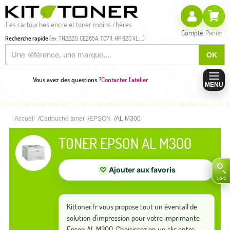
Les cartouches encre et toner moins chères
Compte
Panier
Recherche rapide
(ex: TN2220, CE285A, T0711, HP 920 XL,...)
OK
Vous avez des questions ?
Contacter l'atelier
MENU
Accueil
Cartouche toner
EPSON
AL M300
TONER EPSON AL M300
♡
Ajouter aux favoris
Kittoner.fr vous propose tout un éventail de
solution d'impression pour votre imprimante
Epson AL M300. Choisissez en un clic entre