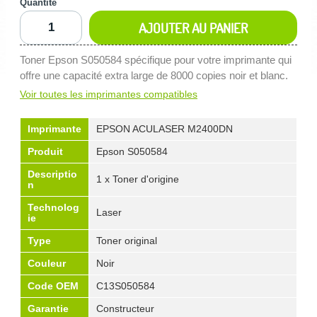
Quantité
AJOUTER AU PANIER
Toner Epson S050584 spécifique pour votre imprimante qui
offre une capacité extra large de 8000 copies noir et blanc.
Voir toutes les imprimantes compatibles
Imprimante
EPSON ACULASER M2400DN
Produit
Epson S050584
Descriptio
1 x Toner d'origine
n
Technolog
Laser
ie
Type
Toner original
Couleur
Noir
Code OEM
C13S050584
Garantie
Constructeur