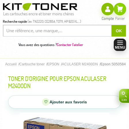
Les cartouches encre et toner moins chères
Compte
Panier
Recherche rapide
(ex: TN2220, CE285A, T0711, HP 920 XL,...)
OK
Vous avez des questions ?
Contacter l'atelier
MENU
Accueil
Cartouche toner
EPSON
ACULASER M2400DN
Epson S050584 - T
TONER D'ORIGINE POUR EPSON ACULASER
M2400DN
♡
Ajouter aux favoris