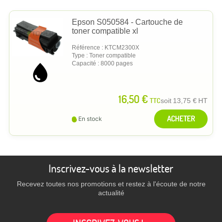
Epson S050584 - Cartouche de
toner compatible xl
Référence : KTCM2300X
Type : Toner compatible
Capacité : 8000 pages
16,50 €
TTC
soit
13,75 €
HT
ACHETER
En stock
Inscrivez-vous à la newsletter
Recevez toutes nos promotions et restez à l'écoute de notre
actualité