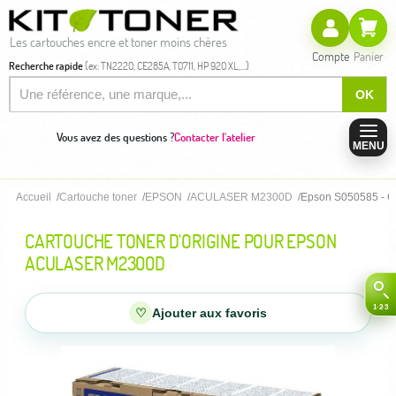
Les cartouches encre et toner moins chères
Compte
Panier
Recherche rapide
(ex: TN2220, CE285A, T0711, HP 920 XL,...)
OK
Vous avez des questions ?
Contacter l'atelier
MENU
Accueil
Cartouche toner
EPSON
ACULASER M2300D
Epson S050585 - Ca
CARTOUCHE TONER D'ORIGINE POUR EPSON
ACULASER M2300D
♡
Ajouter aux favoris