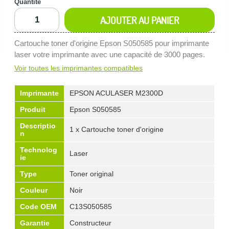
Quantité
AJOUTER AU PANIER
Cartouche toner d'origine Epson S050585 pour imprimante
laser votre imprimante avec une capacité de 3000 pages.
Voir toutes les imprimantes compatibles
Imprimante
EPSON ACULASER M2300D
Produit
Epson S050585
Descriptio
1 x Cartouche toner d'origine
n
Technolog
Laser
ie
Type
Toner original
Couleur
Noir
Code OEM
C13S050585
Garantie
Constructeur