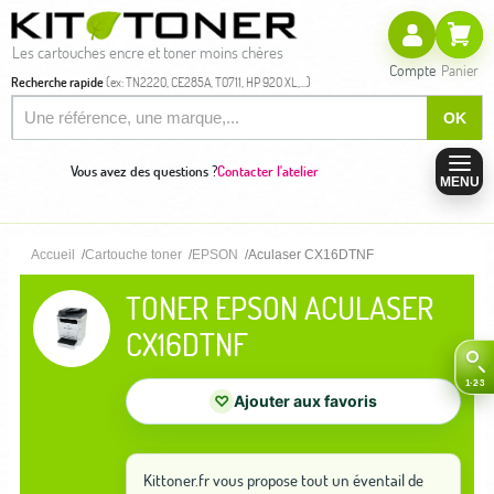
Les cartouches encre et toner moins chères
Compte
Panier
Recherche rapide
(ex: TN2220, CE285A, T0711, HP 920 XL,...)
OK
Vous avez des questions ?
Contacter l'atelier
MENU
Accueil
Cartouche toner
EPSON
Aculaser CX16DTNF
TONER EPSON ACULASER
CX16DTNF
♡
Ajouter aux favoris
Kittoner.fr vous propose tout un éventail de