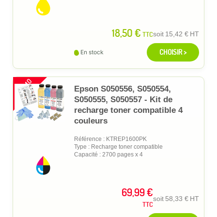
18,50 €
TTC
soit
15,42 €
HT
CHOISIR >
En stock
PROMO
Epson S050556, S050554,
S050555, S050557 - Kit de
recharge toner compatible 4
couleurs
Référence : KTREP1600PK
Type : Recharge toner compatible
Capacité : 2700 pages x 4
69,99 €
soit
58,33 €
HT
TTC