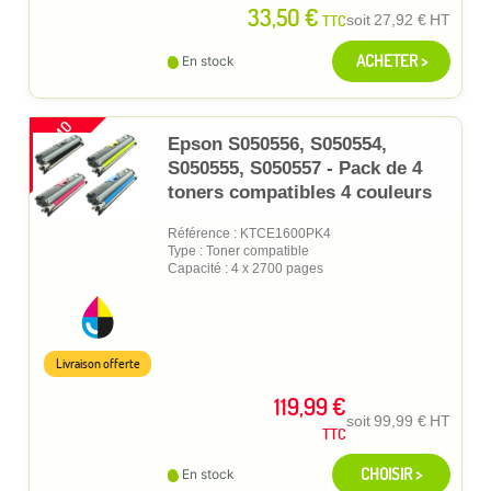
33,50 €
TTC
soit
27,92 €
HT
ACHETER >
En stock
PROMO
Epson S050556, S050554,
S050555, S050557 - Pack de 4
toners compatibles 4 couleurs
Référence : KTCE1600PK4
Type : Toner compatible
Capacité : 4 x 2700 pages
Livraison offerte
119,99 €
soit
99,99 €
HT
TTC
CHOISIR >
En stock