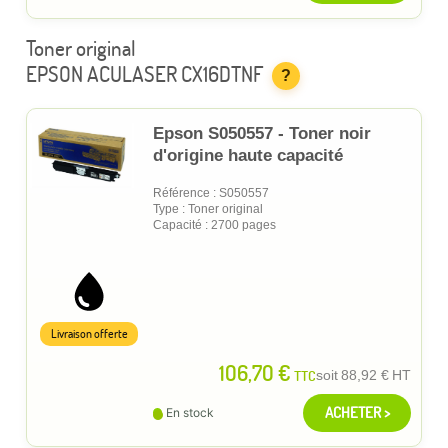
Toner original
EPSON ACULASER CX16DTNF
?
Epson S050557 - Toner noir
d'origine haute capacité
Référence : S050557
Type : Toner original
Capacité : 2700 pages
Livraison offerte
106,70 €
TTC
soit
88,92 €
HT
ACHETER >
En stock