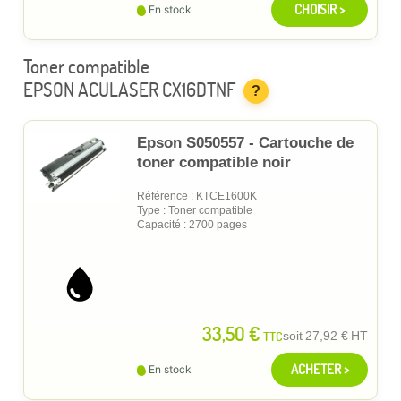
CHOISIR >
En stock
Toner compatible
EPSON ACULASER CX16DTNF
?
Epson S050557 - Cartouche de
toner compatible noir
Référence : KTCE1600K
Type : Toner compatible
Capacité : 2700 pages
33,50 €
TTC
soit
27,92 €
HT
ACHETER >
En stock