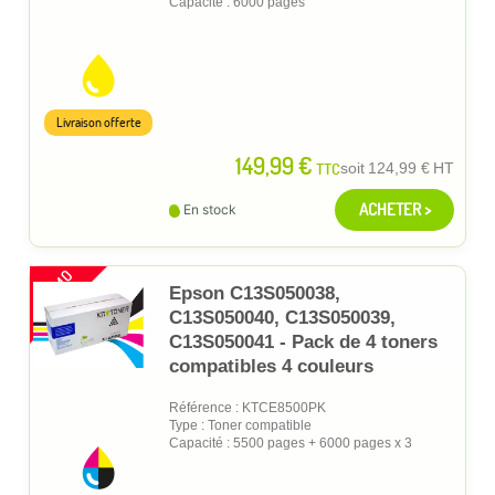
Capacité : 6000 pages
Livraison offerte
149,99 €
TTC
soit
124,99 €
HT
ACHETER >
En stock
PROMO
Epson C13S050038,
C13S050040, C13S050039,
C13S050041 - Pack de 4 toners
compatibles 4 couleurs
Référence : KTCE8500PK
Type : Toner compatible
Capacité : 5500 pages + 6000 pages x 3