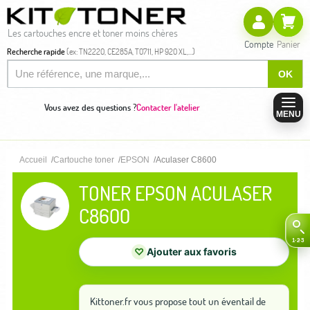
Les cartouches encre et toner moins chères
Compte
Panier
Recherche rapide
(ex: TN2220, CE285A, T0711, HP 920 XL,...)
OK
Vous avez des questions ?
Contacter l'atelier
MENU
Accueil
Cartouche toner
EPSON
Aculaser C8600
TONER EPSON ACULASER
C8600
♡
Ajouter aux favoris
Kittoner.fr vous propose tout un éventail de