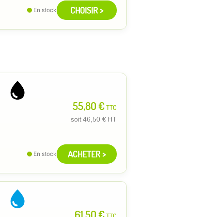
CHOISIR >
En stock
55,80 €
TTC
soit
46,50 €
HT
ACHETER >
En stock
61,50 €
TTC