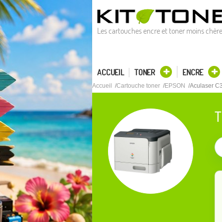
Les cartouches encre et toner moins chèr
ACCUEIL
TONER
ENCRE
Accueil
Cartouche toner
EPSON
Aculaser 
T