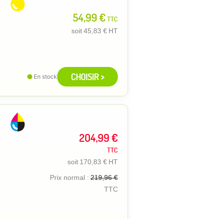
54,99 €
TTC
soit
45,83 €
HT
CHOISIR >
En stock
204,99 €
TTC
soit
170,83 €
HT
Prix normal :
219,96 €
TTC