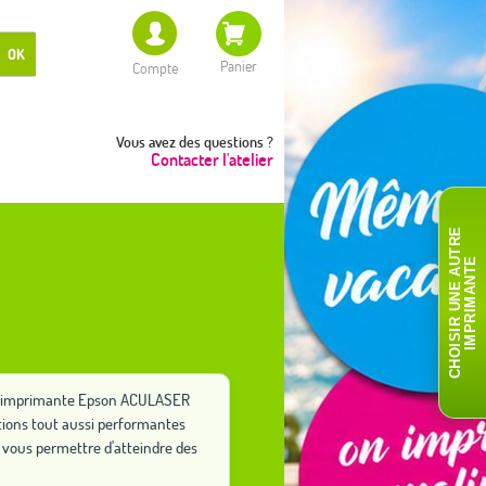
OK
Panier
Compte
Vous avez des questions ?
Contacter l'atelier
C
H
O
I
S
I
R
U
N
E
A
T
R
E
I
M
P
R
I
M
A
N
T
U
E
tre imprimante Epson ACULASER
tions tout aussi performantes
vous permettre d'atteindre des