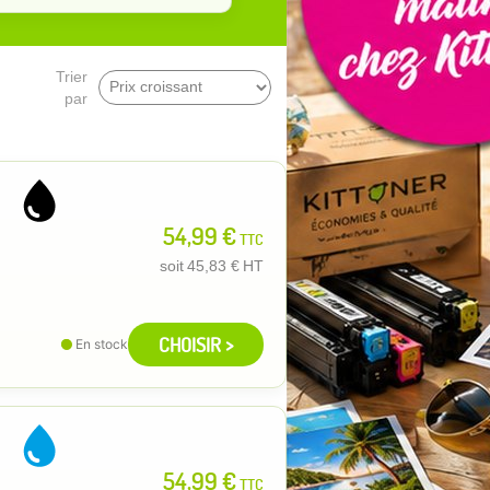
Trier
par
54,99 €
TTC
soit
45,83 €
HT
CHOISIR >
En stock
54,99 €
TTC