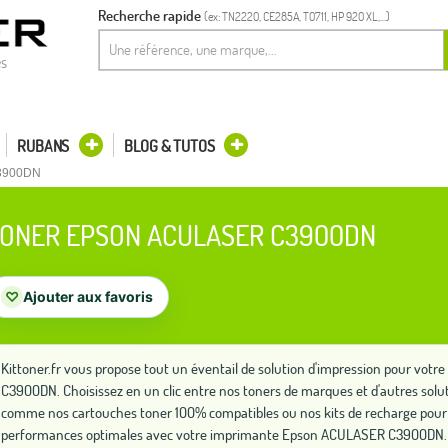
Recherche rapide
(ex: TN2220, CE285A, T0711, HP 920 XL,...)
es
RUBANS
BLOG & TUTOS
C3900DN
ONER EPSON ACULASER C3900DN
♡
Ajouter aux favoris
Kittoner.fr vous propose tout un éventail de solution d'impression pour vo
C3900DN. Choisissez en un clic entre nos toners de marques et d'autres solu
comme nos cartouches toner 100% compatibles ou nos kits de recharge pour 
performances optimales avec votre imprimante Epson ACULASER C3900DN.