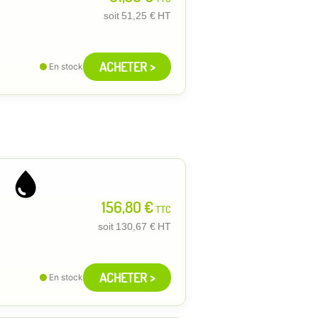
soit
51,25 €
HT
ACHETER >
En stock
156,80 €
TTC
soit
130,67 €
HT
ACHETER >
En stock