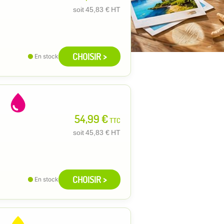
soit
45,83 €
HT
CHOISIR >
En stock
54,99 €
TTC
soit
45,83 €
HT
CHOISIR >
En stock