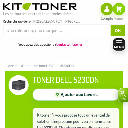
Les cartouches encre et toner moins chères
Compte
Panier
Recherche rapide
(ex: TN2220, CE285A, T0711, HP 920 XL,...)
OK
Vous avez des questions ?
Contacter l'atelier
MENU
Accueil
Cartouche toner
DELL
5230DN
TONER DELL 5230DN
♡
Ajouter aux favoris
Kittoner.fr vous propose tout un éventail de
solution d'impression pour votre imprimante
Dell 5230DN. Choisissez en un clic entre nos