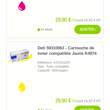
29,90 €
TTC
soit
24,92 €
HT
ACHETER >
En stock
Dell 59310063 - Cartouche de
toner compatible Jaune K4974
Référence : KTCD3100Y
Type : Toner compatible
Capacité : 4000 pages
29,90 €
TTC
soit
24,92 €
HT