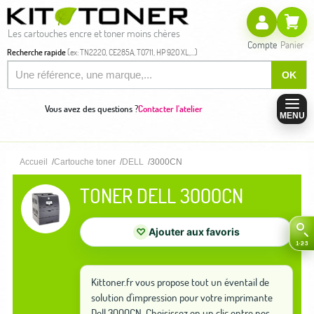
Les cartouches encre et toner moins chères
Compte
Panier
Recherche rapide
(ex: TN2220, CE285A, T0711, HP 920 XL,...)
OK
Vous avez des questions ?
Contacter l'atelier
MENU
Accueil
Cartouche toner
DELL
3000CN
TONER DELL 3000CN
♡
Ajouter aux favoris
Kittoner.fr vous propose tout un éventail de
solution d'impression pour votre imprimante
Dell 3000CN. Choisissez en un clic entre nos