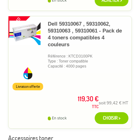
ACHETER >
En stock
PROMO
Dell 59310067 , 59310062,
59310063 , 59310061 - Pack de
4 toners compatibles 4
couleurs
Référence : KTCD3100PK
Type : Toner compatible
Capacité : 4000 pages
Livraison offerte
119,30 €
soit
99,42 €
HT
TTC
CHOISIR >
En stock
Accessoires toner