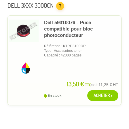
DELL 3XXX 3000CN
?
Dell 59310076 - Puce
compatible pour bloc
photoconducteur
Référence : KTRD3100DR
Type : Accessoires toner
Capacité : 42000 pages
13,50 €
TTC
soit
11,25 €
HT
ACHETER >
En stock