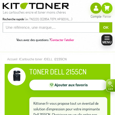
Les cartouches encre et toner moins chères
Compte
Panier
Recherche rapide
(ex: TN2220, CE285A, T0711, HP 920 XL,...)
OK
Vous avez des questions ?
Contacter l'atelier
MENU
Accueil
Cartouche toner
DELL
2155CN
TONER DELL 2155CN
♡
Ajouter aux favoris
Kittoner.fr vous propose tout un éventail de
solution d'impression pour votre imprimante
Dell 2155CN. Choisissez en un clic entre nos