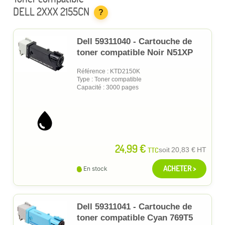
DELL 2XXX 2155CN
?
Dell 59311040 - Cartouche de
toner compatible Noir N51XP
Référence : KTD2150K
Type : Toner compatible
Capacité : 3000 pages
24,99 €
TTC
soit
20,83 €
HT
ACHETER >
En stock
Dell 59311041 - Cartouche de
toner compatible Cyan 769T5