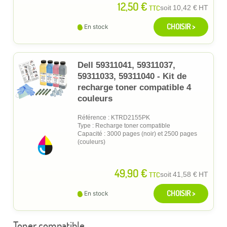
12,50 €
TTC
soit
10,42 €
HT
CHOISIR >
En stock
Dell 59311041, 59311037,
59311033, 59311040 - Kit de
recharge toner compatible 4
couleurs
Référence : KTRD2155PK
Type : Recharge toner compatible
Capacité : 3000 pages (noir) et 2500 pages
(couleurs)
49,90 €
TTC
soit
41,58 €
HT
CHOISIR >
En stock
Toner compatible