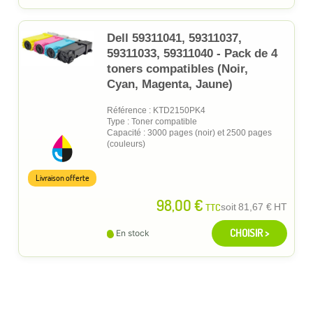
Dell 59311041, 59311037,
59311033, 59311040 - Pack de 4
toners compatibles (Noir,
Cyan, Magenta, Jaune)
Référence : KTD2150PK4
Type : Toner compatible
Capacité : 3000 pages (noir) et 2500 pages
(couleurs)
Livraison offerte
98,00 €
TTC
soit
81,67 €
HT
CHOISIR >
En stock