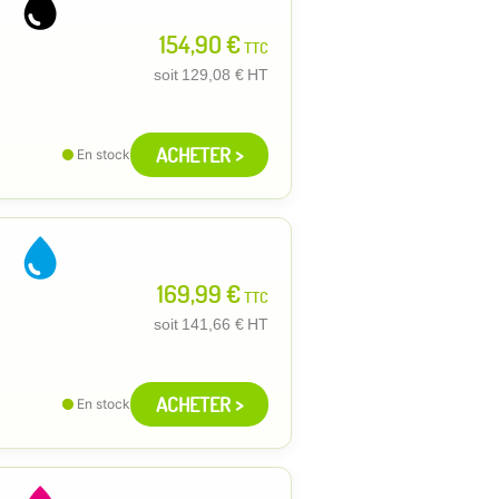
154,90 €
TTC
soit
129,08 €
HT
ACHETER >
En stock
169,99 €
TTC
soit
141,66 €
HT
ACHETER >
En stock