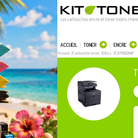
Les cartouches encre et toner moins chèr
ACCUEIL
TONER
ENCRE
Accueil
Cartouche toner
DELL
C3765DNF
T