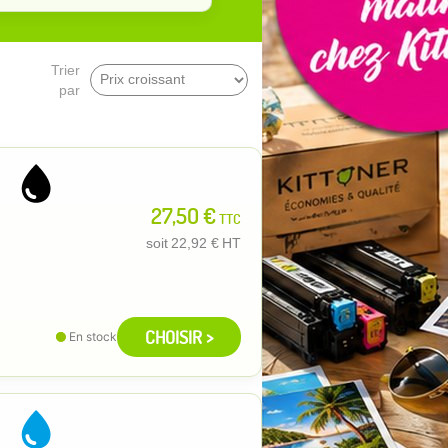
Trier
par
27,50 €
TTC
soit
22,92 €
HT
CHOISIR >
En stock