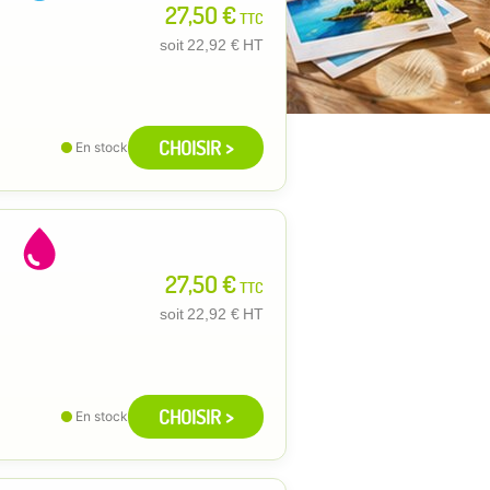
27,50 €
TTC
soit
22,92 €
HT
CHOISIR >
En stock
27,50 €
TTC
soit
22,92 €
HT
CHOISIR >
En stock