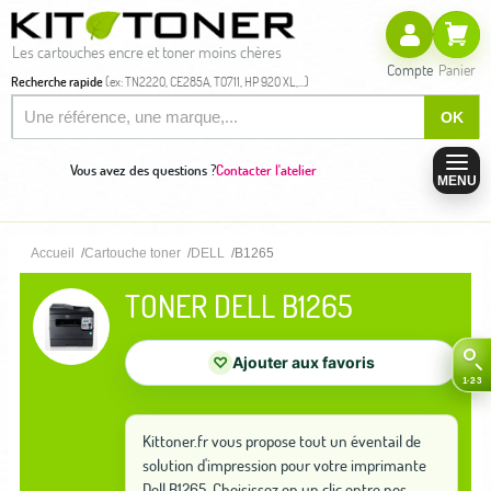
Les cartouches encre et toner moins chères
Compte
Panier
Recherche rapide
(ex: TN2220, CE285A, T0711, HP 920 XL,...)
OK
Vous avez des questions ?
Contacter l'atelier
MENU
Accueil
Cartouche toner
DELL
B1265
TONER DELL B1265
♡
Ajouter aux favoris
Kittoner.fr vous propose tout un éventail de
solution d'impression pour votre imprimante
Dell B1265. Choisissez en un clic entre nos