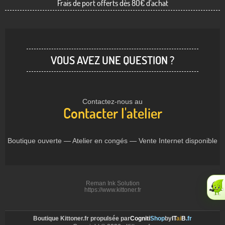
Frais de port offerts dès 80€ d'achat
VOUS AVEZ UNE QUESTION ?
Contactez-nous au
Contacter l'atelier
Boutique ouverte — Atelier en congés — Vente Internet disponible
Reman Ink Solution
https://www.kittoner.fr
Boutique Kittoner.fr propulsée par
Cogniti
Shop
by
IT
ai
B
.fr