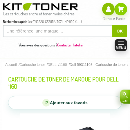
Les cartouches encre et toner moins chères
Compte
Panier
Recherche rapide
(ex: TN2220, CE285A, T0711, HP 920 XL,...)
OK
Vous avez des questions ?
Contacter l'atelier
MENU
Accueil
Cartouche toner
DELL
1160
Dell 59311108 - Cartouche de toner 
CARTOUCHE DE TONER DE MARQUE POUR DELL
1160
♡
Ajouter aux favoris