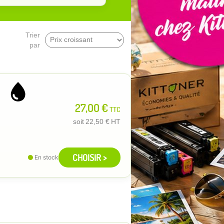
Trier
par
27,00 €
TTC
soit
22,50 €
HT
CHOISIR >
En stock