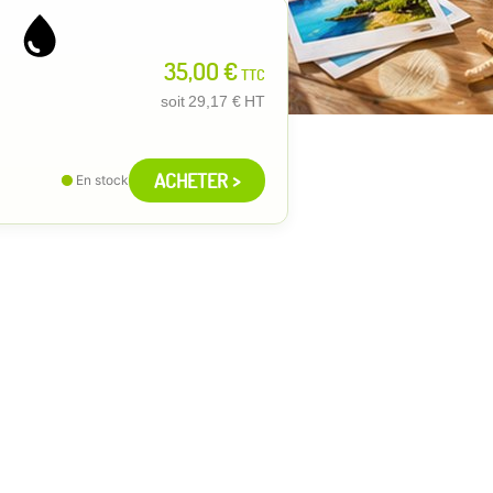
35,00 €
TTC
soit
29,17 €
HT
ACHETER >
En stock