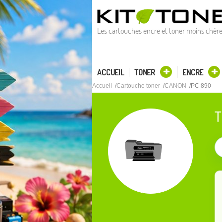
Les cartouches encre et toner moins chèr
ACCUEIL
TONER
ENCRE
Accueil
Cartouche toner
CANON
PC 890
T