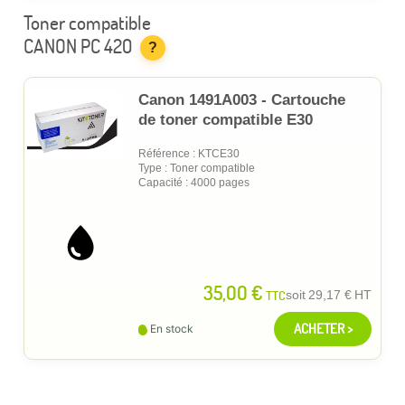
Toner compatible
CANON PC 420
?
Canon 1491A003 - Cartouche
de toner compatible E30
Référence : KTCE30
Type : Toner compatible
Capacité : 4000 pages
35,00 €
TTC
soit
29,17 €
HT
ACHETER >
En stock