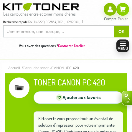
Les cartouches encre et toner moins chères
Compte
Panier
Recherche rapide
(ex: TN2220, CE285A, T0711, HP 920 XL,...)
OK
Vous avez des questions ?
Contacter l'atelier
MENU
Accueil
Cartouche toner
CANON
PC 420
TONER CANON PC 420
♡
Ajouter aux favoris
Kittoner.fr vous propose tout un éventail de
solution d'impression pour votre imprimante
Canon PC 420. Choisissez en un clic entre nos