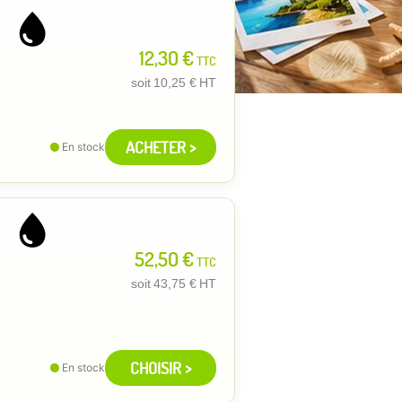
12,30 €
TTC
soit
10,25 €
HT
ACHETER >
En stock
52,50 €
TTC
soit
43,75 €
HT
CHOISIR >
En stock