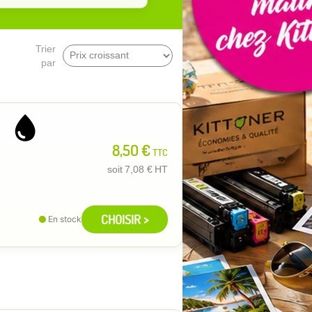
Trier
par
8,50 €
TTC
soit
7,08 €
HT
CHOISIR >
En stock