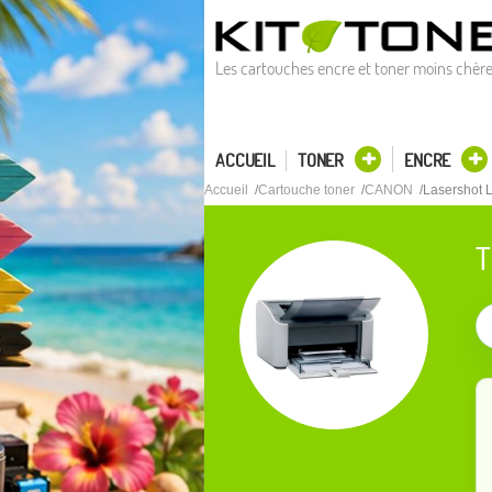
Les cartouches encre et toner moins chèr
ACCUEIL
TONER
ENCRE
Accueil
Cartouche toner
CANON
Lasershot 
T