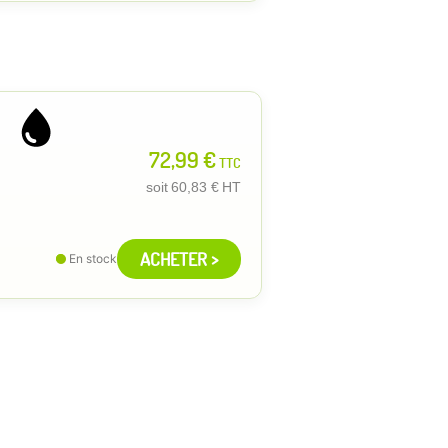
72,99 €
TTC
soit
60,83 €
HT
ACHETER >
En stock