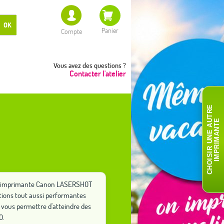
OK
Panier
Compte
Vous avez des questions ?
Contacter l'atelier
C
H
O
I
S
I
R
U
N
E
A
T
R
E
I
M
P
R
I
M
A
N
T
U
E
otre imprimante Canon LASERSHOT
utions tout aussi performantes
vous permettre d'atteindre des
0.