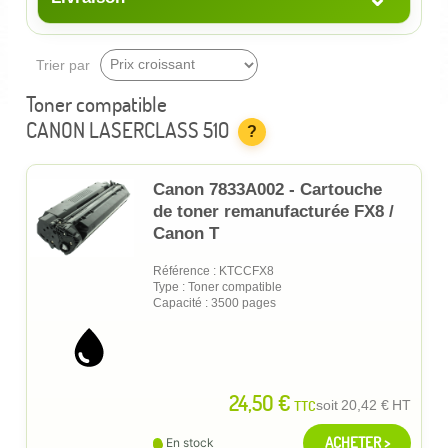
Trier par
Toner compatible
CANON LASERCLASS 510
?
Canon 7833A002 - Cartouche
de toner remanufacturée FX8 /
Canon T
Référence : KTCCFX8
Type : Toner compatible
Capacité : 3500 pages
24,50 €
TTC
soit
20,42 €
HT
ACHETER >
En stock