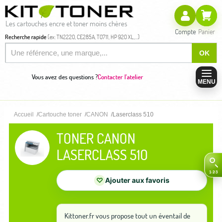
Les cartouches encre et toner moins chères
Compte
Panier
Recherche rapide
(ex: TN2220, CE285A, T0711, HP 920 XL,...)
OK
Vous avez des questions ?
Contacter l'atelier
MENU
Accueil
Cartouche toner
CANON
Laserclass 510
TONER CANON
LASERCLASS 510
♡
Ajouter aux favoris
Kittoner.fr vous propose tout un éventail de