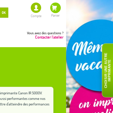
OK
Panier
Compte
Vous avez des questions ?
Contacter l'atelier
C
H
O
I
S
I
R
U
N
E
A
T
R
E
I
M
P
R
I
M
A
N
T
U
E
re imprimante Canon IR 5000V.
ut aussi performantes comme nos
ttre d'atteindre des performances