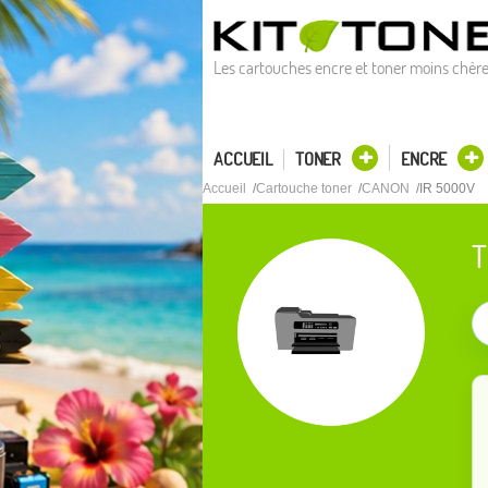
Les cartouches encre et toner moins chèr
ACCUEIL
TONER
ENCRE
Accueil
Cartouche toner
CANON
IR 5000V
T