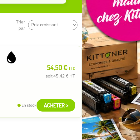
Trier
par
54,50 €
TTC
soit
45,42 €
HT
ACHETER >
En stock