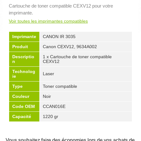
Cartouche de toner compatible CEXV12 pour votre
imprimante.
Voir toutes les imprimantes compatibles
Imprimante
CANON IR 3035
Produit
Canon CEXV12, 9634A002
Descriptio
1 x Cartouche de toner compatible
n
CEXV12
Technolog
Laser
ie
Type
Toner compatible
Couleur
Noir
Code OEM
CCAN016E
Capacité
1220 gr
Vous souhaitez faire des économies lors de vos achats de