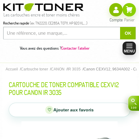
Les cartouches encre et toner moins chères
Compte
Panier
Recherche rapide
(ex: TN2220, CE285A, T0711, HP 920 XL,...)
OK
Vous avez des questions ?
Contacter l'atelier
MENU
Accueil
Cartouche toner
CANON
IR 3035
Canon CEXV12, 9634A002 - Car
CARTOUCHE DE TONER COMPATIBLE CEXV12
POUR CANON IR 3035
♡
Ajouter aux favoris