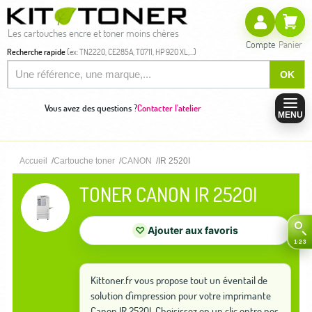
Les cartouches encre et toner moins chères
Compte
Panier
Recherche rapide
(ex: TN2220, CE285A, T0711, HP 920 XL,...)
OK
Vous avez des questions ?
Contacter l'atelier
MENU
Accueil
Cartouche toner
CANON
IR 2520I
TONER CANON IR 2520I
♡
Ajouter aux favoris
Kittoner.fr vous propose tout un éventail de
solution d'impression pour votre imprimante
Canon IR 2520I. Choisissez en un clic entre nos