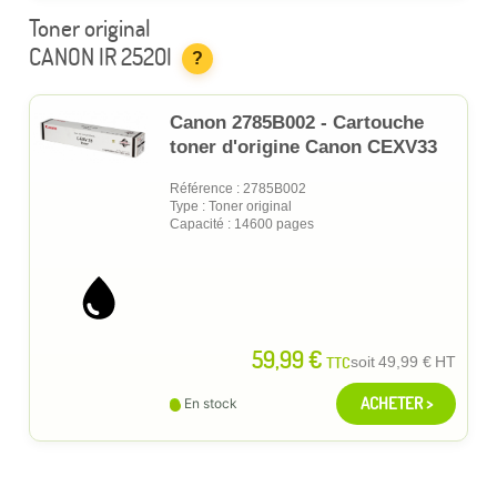
Toner original
CANON IR 2520I
?
Canon 2785B002 - Cartouche
toner d'origine Canon CEXV33
Référence : 2785B002
Type : Toner original
Capacité : 14600 pages
59,99 €
TTC
soit
49,99 €
HT
ACHETER >
En stock