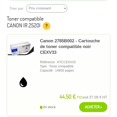
Trier par
Toner compatible
CANON IR 2520I
?
Canon 2785B002 - Cartouche
de toner compatible noir
CEXV33
Référence : KTCCEXV33
Type : Toner compatible
Capacité : 14600 pages
44,50 €
TTC
soit
37,08 €
HT
ACHETER >
En stock