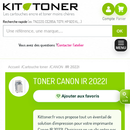
Les cartouches encre et toner moins chères
Compte
Panier
Recherche rapide
(ex: TN2220, CE285A, T0711, HP 920 XL,...)
OK
Vous avez des questions ?
Contacter l'atelier
MENU
Accueil
Cartouche toner
CANON
IR 2022I
TONER CANON IR 2022I
♡
Ajouter aux favoris
Kittoner.fr vous propose tout un éventail de
solution d'impression pour votre imprimante
Canon IR 2022I. Choisissez en un clic entre nos