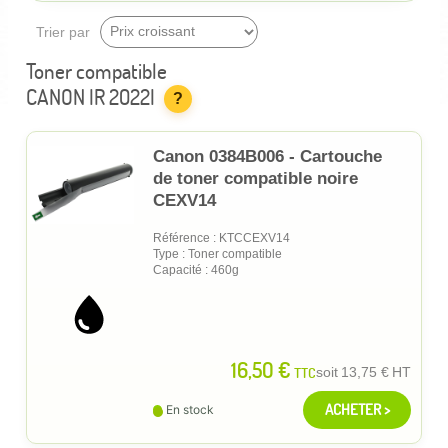
Trier par
Toner compatible
CANON IR 2022I
?
Canon 0384B006 - Cartouche
de toner compatible noire
CEXV14
Référence : KTCCEXV14
Type : Toner compatible
Capacité : 460g
16,50 €
TTC
soit
13,75 €
HT
ACHETER >
En stock