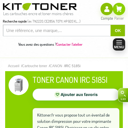
Les cartouches encre et toner moins chères
Compte
Panier
Recherche rapide
(ex: TN2220, CE285A, T0711, HP 920 XL,...)
OK
Vous avez des questions ?
Contacter l'atelier
MENU
Accueil
Cartouche toner
CANON
IRC 5185i
TONER CANON IRC 5185I
♡
Ajouter aux favoris
Kittoner.fr vous propose tout un éventail de
solution d'impression pour votre imprimante
Canon IRC 5185I. Choisissez en un clic entre