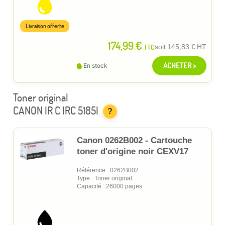
Livraison offerte
174,99 €
TTC
soit
145,83 €
HT
ACHETER >
En stock
Toner original
CANON IR C IRC 5185I
?
Canon 0262B002 - Cartouche
toner d'origine noir CEXV17
Référence : 0262B002
Type : Toner original
Capacité : 26000 pages