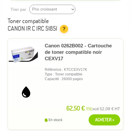
Trier par
Toner compatible
CANON IR C IRC 5185I
?
Canon 0262B002 - Cartouche
de toner compatible noir
CEXV17
Référence : KTCCEXV17K
Type : Toner compatible
Capacité : 26000 pages
62,50 €
TTC
soit
52,08 €
HT
ACHETER >
En stock