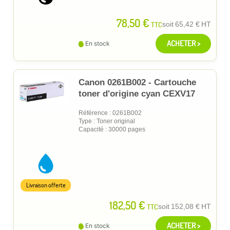
78,50 €
TTC
soit
65,42 €
HT
ACHETER >
En stock
Canon 0261B002 - Cartouche
toner d'origine cyan CEXV17
Référence : 0261B002
Type : Toner original
Capacité : 30000 pages
Livraison offerte
182,50 €
TTC
soit
152,08 €
HT
ACHETER >
En stock