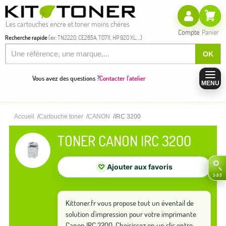
Les cartouches encre et toner moins chères
Compte
Panier
Recherche rapide
(ex: TN2220, CE285A, T0711, HP 920 XL,...)
OK
Vous avez des questions ?
Contacter l'atelier
MENU
Accueil
Cartouche toner
CANON
IRC 3200
TONER CANON IRC 3200
♡
Ajouter aux favoris
Kittoner.fr vous propose tout un éventail de
solution d'impression pour votre imprimante
Canon IRC 3200. Choisissez en un clic entre