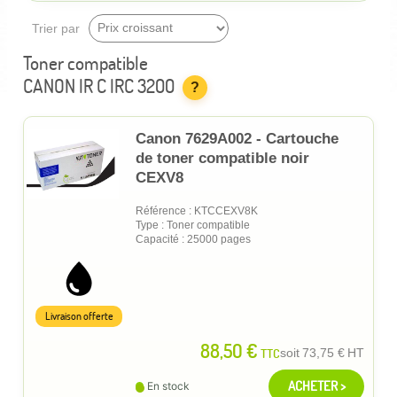
Trier par
Toner compatible
CANON IR C IRC 3200
?
Canon 7629A002 - Cartouche
de toner compatible noir
CEXV8
Référence : KTCCEXV8K
Type : Toner compatible
Capacité : 25000 pages
Livraison offerte
88,50 €
TTC
soit
73,75 €
HT
ACHETER >
En stock