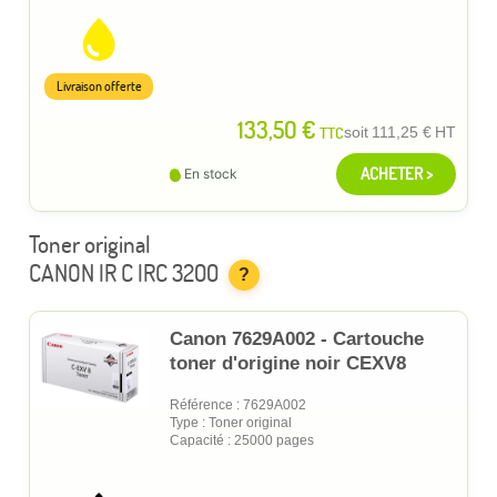
Livraison offerte
133,50 €
TTC
soit
111,25 €
HT
ACHETER >
En stock
Toner original
CANON IR C IRC 3200
?
Canon 7629A002 - Cartouche
toner d'origine noir CEXV8
Référence : 7629A002
Type : Toner original
Capacité : 25000 pages