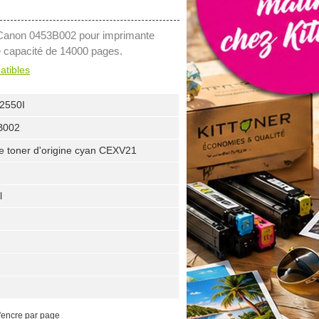
n Canon 0453B002 pour imprimante
e capacité de 14000 pages.
atibles
2550I
B002
e toner d'origine cyan CEXV21
l
'encre par page