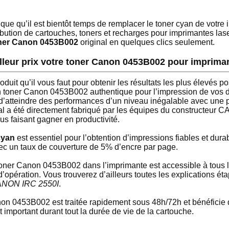
que qu’il est bientôt temps de remplacer le toner cyan de vot
ribution de cartouches, toners et recharges pour imprimantes laser
ner Canon 0453B002
original en quelques clics seulement.
eilleur prix votre toner Canon 0453B002 pour impri
oduit qu’il vous faut pour obtenir les résultats les plus élevés 
toner Canon 0453B002 authentique pour l’impression de vos d
 d’atteindre des performances d’un niveau inégalable avec une p
al a été directement fabriqué par les équipes du constructeur
us faisant gagner en productivité.
cyan
est essentiel pour l’obtention d’impressions fiables et dur
 un taux de couverture de 5% d’encre par page.
he toner Canon 0453B002 dans l’imprimante est accessible à to
’opération. Vous trouverez d’ailleurs toutes les explications é
ANON IRC 2550I
.
n 0453B002 est traitée rapidement sous 48h/72h et bénéficie d
t important durant tout la durée de vie de la cartouche.