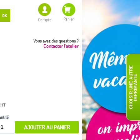
OK
Panier
Compte
Vous avez des questions ?
Contacter l'atelier
C
H
O
I
S
I
R
U
N
E
A
T
R
E
I
M
P
R
I
M
A
N
T
U
E
 HT
ntité
AJOUTER AU PANIER