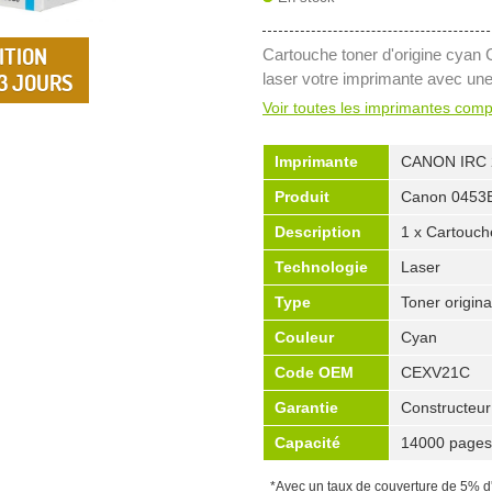
ITION
Cartouche toner d'origine cya
 3 JOURS
laser votre imprimante avec un
Voir toutes les imprimantes comp
Imprimante
CANON IRC 
Produit
Canon 0453
Description
1 x Cartouch
Technologie
Laser
Type
Toner origina
Couleur
Cyan
Code OEM
CEXV21C
Garantie
Constructeur
Capacité
14000 pages
*Avec un taux de couverture de 5% d