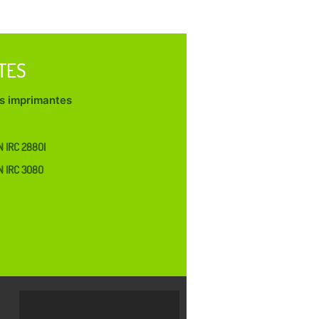
TES
les imprimantes
 IRC 2880I
 IRC 3080