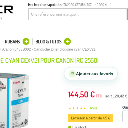
Recherche rapide
(ex: TN2220, CE285A, T0711, HP 920 XL,...)
es
RUBANS
BLOG & TUTOS
I
Canon 0453B002 - Cartouche toner d'origine cyan CEXV21
E CYAN CEXV21 POUR CANON IRC 2550I
♡
Ajouter aux favoris
144,50 €
TTC
soit 120,42 €
Qua
★★★★★
Avis
Livraison à partir de 4,5 €
En stock