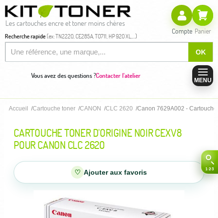
Les cartouches encre et toner moins chères
Compte
Panier
Recherche rapide
(ex: TN2220, CE285A, T0711, HP 920 XL,...)
OK
Vous avez des questions ?
Contacter l'atelier
MENU
Accueil
Cartouche toner
CANON
CLC 2620
Canon 7629A002 - Cartouche t
CARTOUCHE TONER D'ORIGINE NOIR CEXV8
POUR CANON CLC 2620
♡
Ajouter aux favoris