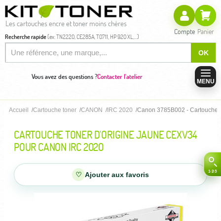
Les cartouches encre et toner moins chères
Compte
Panier
Recherche rapide
(ex: TN2220, CE285A, T0711, HP 920 XL,...)
OK
Vous avez des questions ?
Contacter l'atelier
MENU
Accueil
Cartouche toner
CANON
IRC 2020
Canon 3785B002 - Cartouche t
CARTOUCHE TONER D'ORIGINE JAUNE CEXV34
POUR CANON IRC 2020
♡
Ajouter aux favoris