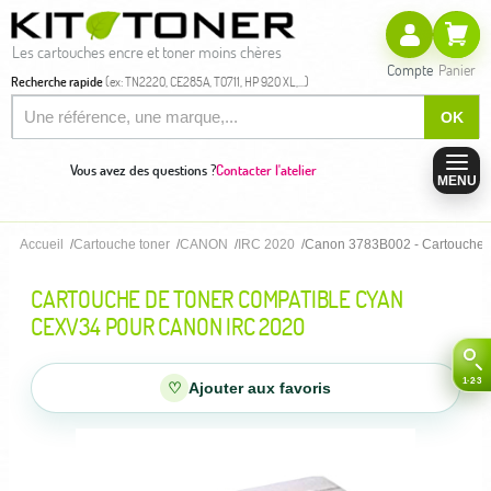
Les cartouches encre et toner moins chères
Compte
Panier
Recherche rapide
(ex: TN2220, CE285A, T0711, HP 920 XL,...)
OK
Vous avez des questions ?
Contacter l'atelier
MENU
Accueil
Cartouche toner
CANON
IRC 2020
Canon 3783B002 - Cartouche 
CARTOUCHE DE TONER COMPATIBLE CYAN
CEXV34 POUR CANON IRC 2020
♡
Ajouter aux favoris