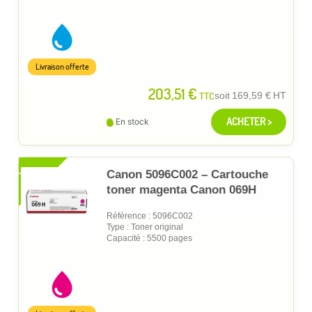
Livraison offerte
203,51 €
TTC
soit
169,59 €
HT
ACHETER >
En stock
XL
Canon 5096C002 – Cartouche
toner magenta Canon 069H
Référence : 5096C002
Type : Toner original
Capacité : 5500 pages