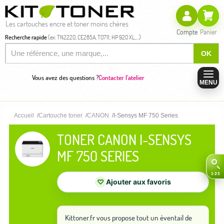
Les cartouches encre et toner moins chères
Compte
Panier
Recherche rapide
(ex: TN2220, CE285A, T0711, HP 920 XL,...)
OK
Vous avez des questions ?
Contacter l'atelier
MENU
Accueil
Cartouche toner
CANON
I-Sensys MF 750 Series
TONER CANON I-SENSYS
MF 750 SERIES
♡
Ajouter aux favoris
Kittoner.fr vous propose tout un éventail de