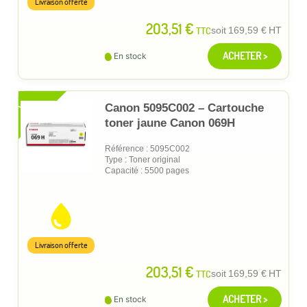
Livraison offerte
203,51 €
TTC
soit
169,59 €
HT
ACHETER >
En stock
XL
Canon 5095C002 – Cartouche
toner jaune Canon 069H
Référence : 5095C002
Type : Toner original
Capacité : 5500 pages
Livraison offerte
203,51 €
TTC
soit
169,59 €
HT
ACHETER >
En stock