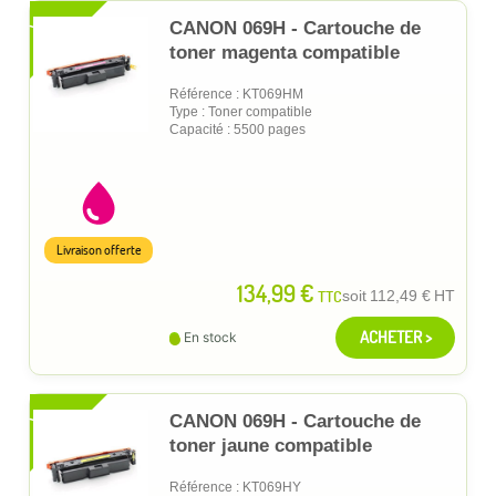
XL
CANON 069H - Cartouche de
toner magenta compatible
Référence : KT069HM
Type : Toner compatible
Capacité : 5500 pages
Livraison offerte
134,99 €
TTC
soit
112,49 €
HT
ACHETER >
En stock
XL
CANON 069H - Cartouche de
toner jaune compatible
Référence : KT069HY