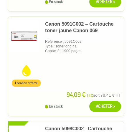
ACHETER >
En stock
Canon 5091C002 – Cartouche
toner jaune Canon 069
Référence : 5091C002
Type : Toner original
Capacité : 1900 pages
Livraison offerte
94,09 €
TTC
soit
78,41 €
HT
ACHETER >
En stock
XL
Canon 5098C002– Cartouche