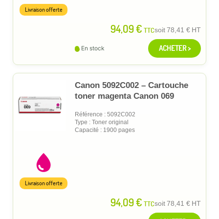
Livraison offerte
94,09 €
TTC
soit
78,41 €
HT
ACHETER >
En stock
Canon 5092C002 – Cartouche
toner magenta Canon 069
Référence : 5092C002
Type : Toner original
Capacité : 1900 pages
Livraison offerte
94,09 €
TTC
soit
78,41 €
HT