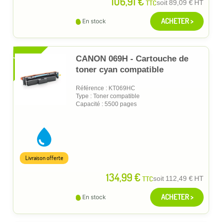
106,91 €
TTC
soit
89,09 €
HT
ACHETER >
En stock
XL
CANON 069H - Cartouche de
toner cyan compatible
Référence : KT069HC
Type : Toner compatible
Capacité : 5500 pages
Livraison offerte
134,99 €
TTC
soit
112,49 €
HT
ACHETER >
En stock