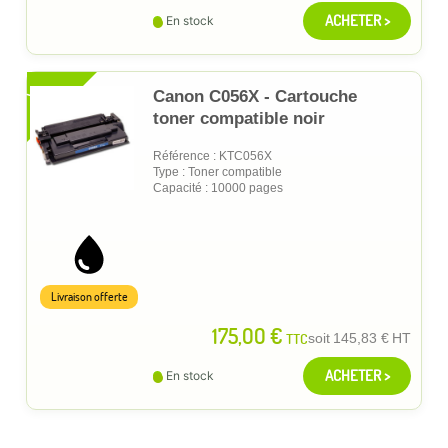
ACHETER >
En stock
XL
Canon C056X - Cartouche
toner compatible noir
Référence : KTC056X
Type : Toner compatible
Capacité : 10000 pages
Livraison offerte
175,00 €
TTC
soit
145,83 €
HT
ACHETER >
En stock