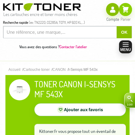
Les cartouches encre et toner moins chères
Compte
Panier
Recherche rapide
(ex: TN2220, CE285A, T0711, HP 920 XL,...)
OK
Vous avez des questions ?
Contacter l'atelier
MENU
Accueil
Cartouche toner
CANON
I-Sensys MF 543x
TONER CANON I-SENSYS
MF 543X
♡
Ajouter aux favoris
Kittoner.fr vous propose tout un éventail de