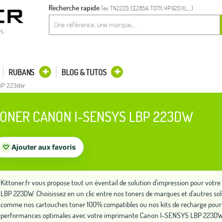
Recherche rapide
(ex: TN2220, CE285A, T0711, HP 920 XL,...)
es
RUBANS
BLOG & TUTOS
BP 223dw
ONER CANON I-SENSYS LBP 223DW
♡
Ajouter aux favoris
Kittoner.fr vous propose tout un éventail de solution d'impression pour vo
LBP 223DW. Choisissez en un clic entre nos toners de marques et d'autres so
comme nos cartouches toner 100% compatibles ou nos kits de recharge pour 
performances optimales avec votre imprimante Canon I-SENSYS LBP 223DW