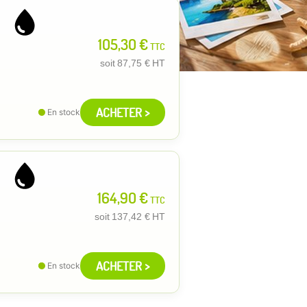
105,30 €
TTC
soit
87,75 €
HT
ACHETER >
En stock
164,90 €
TTC
soit
137,42 €
HT
ACHETER >
En stock