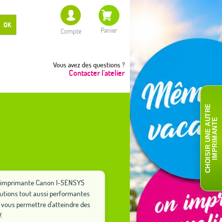
OK
Panier
Compte
Vous avez des questions ?
Contacter l'atelier
C
H
O
I
S
I
R
U
N
E
A
T
R
E
I
M
P
R
I
M
A
N
T
U
E
tre imprimante Canon I-SENSYS
lutions tout aussi performantes
vous permettre d'atteindre des
.