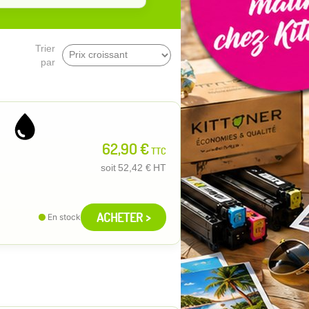
Trier
par
62,90 €
TTC
soit
52,42 €
HT
ACHETER >
En stock