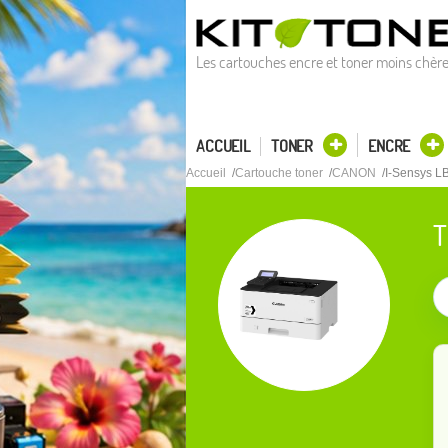
Les cartouches encre et toner moins chèr
ACCUEIL
TONER
ENCRE
Accueil
Cartouche toner
CANON
I-Sensys L
T