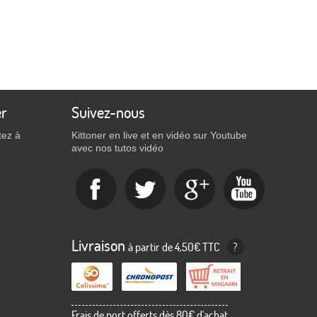
er
Suivez-nous
tez à
Kittoner en live et en vidéo sur Youtube
avec nos tutos vidéo
Livraison
à partir de 4,50€ TTC
?
Frais de port offerts dès 80€ d'achat