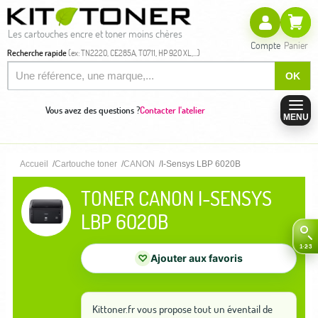
Les cartouches encre et toner moins chères
Compte
Panier
Recherche rapide
(ex: TN2220, CE285A, T0711, HP 920 XL,...)
OK
Vous avez des questions ?
Contacter l'atelier
MENU
Accueil
Cartouche toner
CANON
I-Sensys LBP 6020B
TONER CANON I-SENSYS
LBP 6020B
♡
Ajouter aux favoris
Kittoner.fr vous propose tout un éventail de