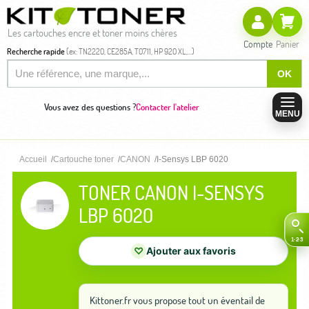
Les cartouches encre et toner moins chères
Compte
Panier
Recherche rapide
(ex: TN2220, CE285A, T0711, HP 920 XL,...)
OK
Vous avez des questions ?
Contacter l'atelier
MENU
Accueil
Cartouche toner
CANON
I-Sensys LBP 6020
TONER CANON I-SENSYS
LBP 6020
♡
Ajouter aux favoris
Kittoner.fr vous propose tout un éventail de