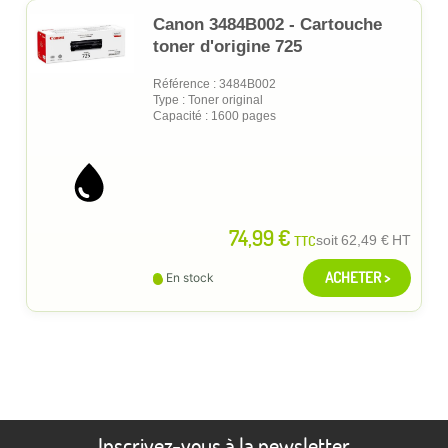
Canon 3484B002 - Cartouche
toner d'origine 725
Référence : 3484B002
Type : Toner original
Capacité : 1600 pages
74,99 €
TTC
soit
62,49 €
HT
ACHETER >
En stock
Inscrivez-vous à la newsletter