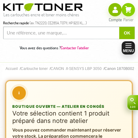
Les cartouches encre et toner moins chères
Compte
Panier
Recherche rapide
(ex: TN2220, CE285A, T0711, HP 920 XL,...)
OK
Vous avez des questions ?
Contacter l'atelier
MENU
Accueil
Cartouche toner
CANON
I-SENSYS LBP 3050
Canon 1870B002 - K
i
BOUTIQUE OUVERTE — ATELIER EN CONGÉS
Votre sélection contient 1 produit
préparé dans notre atelier
Vous pouvez commander maintenant pour réserver
votre stock. La préparation commencera
le