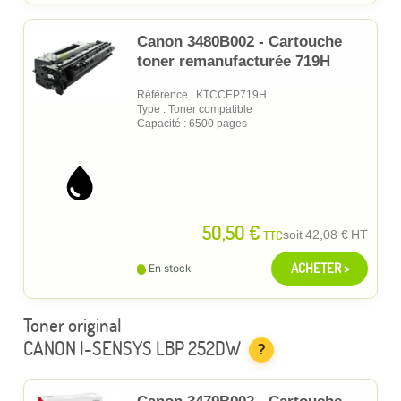
Canon 3480B002 - Cartouche
toner remanufacturée 719H
Référence : KTCCEP719H
Type : Toner compatible
Capacité : 6500 pages
50,50 €
TTC
soit
42,08 €
HT
ACHETER >
En stock
Toner original
CANON I-SENSYS LBP 252DW
?