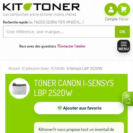
Les cartouches encre et toner moins chères
Compte
Panier
Recherche rapide
(ex: TN2220, CE285A, T0711, HP 920 XL,...)
OK
Vous avez des questions ?
Contacter l'atelier
MENU
Accueil
Cartouche toner
CANON
I-Sensys LBP 252DW
TONER CANON I-SENSYS
LBP 252DW
♡
Ajouter aux favoris
Kittoner.fr vous propose tout un éventail de