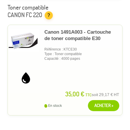
Toner compatible
CANON FC 220
?
Canon 1491A003 - Cartouche
de toner compatible E30
Référence : KTCE30
Type : Toner compatible
Capacité : 4000 pages
35,00 €
TTC
soit
29,17 €
HT
ACHETER >
En stock