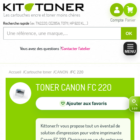
Les cartouches encre et toner moins chères
Compte
Panier
Recherche rapide
(ex: TN2220, CE285A, T0711, HP 920 XL,...)
OK
Vous avez des questions ?
Contacter l'atelier
MENU
Accueil
Cartouche toner
CANON
FC 220
TONER CANON FC 220
♡
Ajouter aux favoris
Kittoner.fr vous propose tout un éventail de
solution d'impression pour votre imprimante
Canon FC 220. Choisissez en un clic entre nos