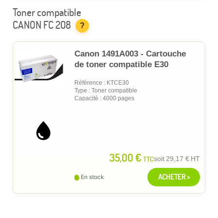
Toner compatible
CANON FC 208
?
Canon 1491A003 - Cartouche
de toner compatible E30
Référence : KTCE30
Type : Toner compatible
Capacité : 4000 pages
35,00 €
TTC
soit
29,17 €
HT
ACHETER >
En stock