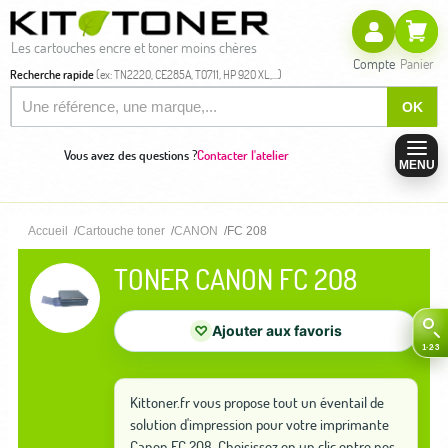
Les cartouches encre et toner moins chères
Compte
Panier
Recherche rapide
(ex: TN2220, CE285A, T0711, HP 920 XL,...)
OK
Vous avez des questions ?
Contacter l'atelier
MENU
Accueil
Cartouche toner
CANON
FC 208
TONER CANON FC 208
♡
Ajouter aux favoris
Kittoner.fr vous propose tout un éventail de
solution d'impression pour votre imprimante
Canon FC 208. Choisissez en un clic entre nos