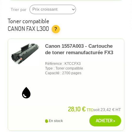
Trier par
Toner compatible
CANON FAX L300
?
Canon 1557A003 - Cartouche
de toner remanufacturée FX3
Référence : KTCCFX3
Type : Toner compatible
Capacité : 2700 pages
28,10 €
TTC
soit
23,42 €
HT
ACHETER >
En stock