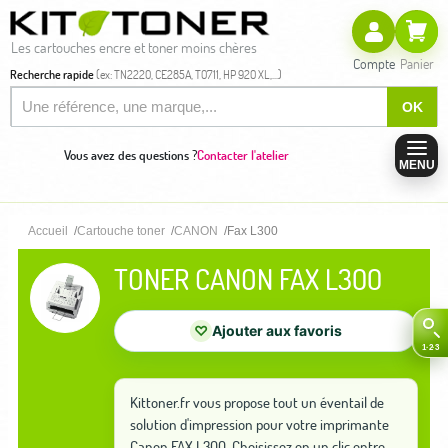
Les cartouches encre et toner moins chères
Compte
Panier
Recherche rapide
(ex: TN2220, CE285A, T0711, HP 920 XL,...)
OK
Vous avez des questions ?
Contacter l'atelier
MENU
Accueil
Cartouche toner
CANON
Fax L300
TONER CANON FAX L300
♡
Ajouter aux favoris
Kittoner.fr vous propose tout un éventail de
solution d'impression pour votre imprimante
Canon FAX L300. Choisissez en un clic entre