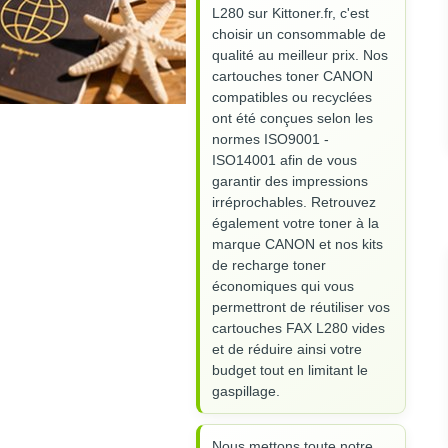
L280 sur Kittoner.fr, c'est
choisir un consommable de
qualité au meilleur prix. Nos
cartouches toner CANON
compatibles ou recyclées
ont été conçues selon les
normes ISO9001 -
ISO14001 afin de vous
garantir des impressions
irréprochables. Retrouvez
également votre toner à la
marque CANON et nos kits
de recharge toner
économiques qui vous
permettront de réutiliser vos
cartouches FAX L280 vides
et de réduire ainsi votre
budget tout en limitant le
gaspillage.
Nous mettons toute notre