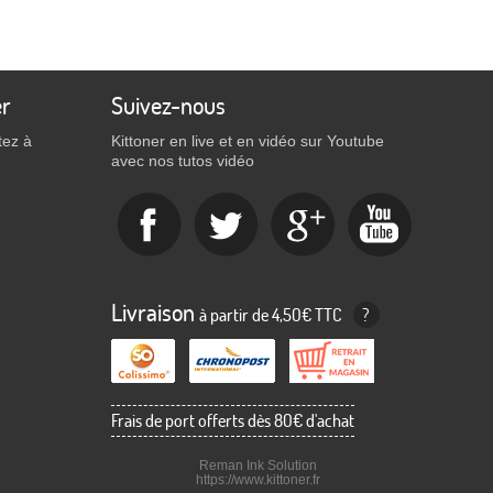
er
Suivez-nous
tez à
Kittoner en live et en vidéo sur Youtube
avec nos tutos vidéo
Livraison
à partir de 4,50€ TTC
?
Frais de port offerts dès 80€ d'achat
Reman Ink Solution
https://www.kittoner.fr