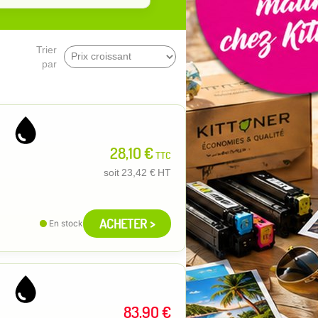
Trier
par
28,10 €
TTC
soit
23,42 €
HT
ACHETER >
En stock
83,90 €