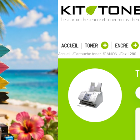
Les cartouches encre et toner moins chèr
ACCUEIL
TONER
ENCRE
Accueil
Cartouche toner
CANON
Fax L280
T