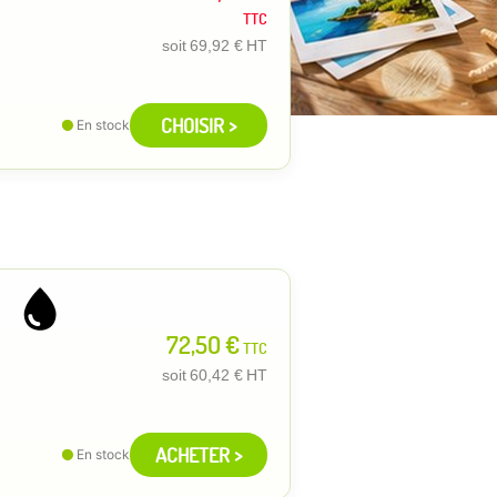
TTC
soit
69,92 €
HT
CHOISIR >
En stock
72,50 €
TTC
soit
60,42 €
HT
ACHETER >
En stock