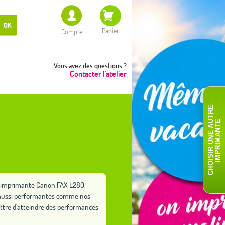
OK
Panier
Compte
Vous avez des questions ?
Contacter l'atelier
C
H
O
I
S
I
R
U
N
E
A
T
R
E
I
M
P
R
I
M
A
N
T
U
E
re imprimante Canon FAX L280.
ut aussi performantes comme nos
ttre d'atteindre des performances