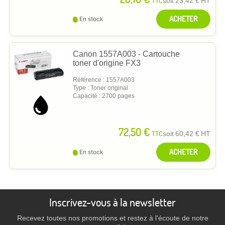
TTC
soit
23,42 €
HT
ACHETER
En stock
Canon 1557A003 - Cartouche
toner d'origine FX3
Référence : 1557A003
Type : Toner original
Capacité : 2700 pages
72,50 €
TTC
soit
60,42 €
HT
ACHETER
En stock
Inscrivez-vous à la newsletter
Recevez toutes nos promotions et restez à l'écoute de notre