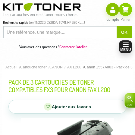
Les cartouches encre et toner moins chères
Compte
Panier
Recherche rapide
(ex: TN2220, CE285A, T0711, HP 920 XL,...)
OK
Vous avez des questions ?
Contacter l'atelier
MENU
Accueil
Cartouche toner
CANON
FAX L200
Canon 1557A003 - Pack de 3 c
PACK DE 3 CARTOUCHES DE TONER
COMPATIBLES FX3 POUR CANON FAX L200
♡
Ajouter aux favoris