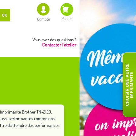
OK
Panier
Compte
Vous avez des questions ?
Contacter l'atelier
C
H
O
I
S
I
R
U
N
E
A
T
R
E
I
M
P
R
I
M
A
N
T
U
E
re imprimante Brother TN-2120.
ut aussi performantes comme nos
ttre d'atteindre des performances