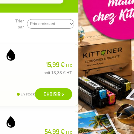
Trier
par
15,99 €
TTC
soit
13,33 €
HT
CHOISIR >
En stock
54,99 €
TTC