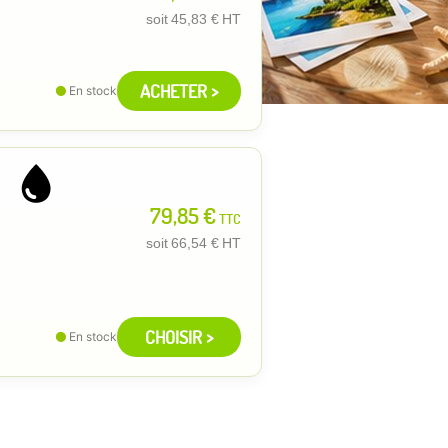
soit
45,83 €
HT
ACHETER >
En stock
79,85 €
TTC
soit
66,54 €
HT
CHOISIR >
En stock