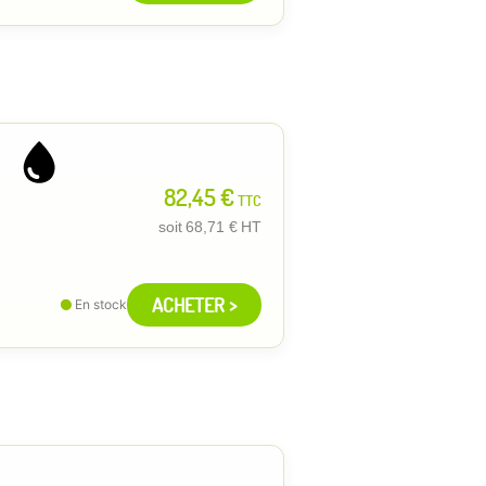
82,45 €
TTC
soit
68,71 €
HT
ACHETER >
En stock