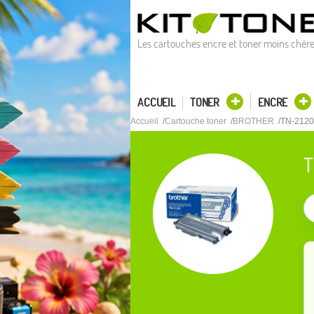
Les cartouches encre et toner moins chèr
ACCUEIL
TONER
ENCRE
Accueil
Cartouche toner
BROTHER
TN-2120
T