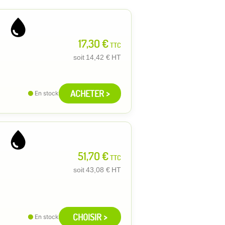
17,30 €
TTC
soit
14,42 €
HT
ACHETER >
En stock
51,70 €
TTC
soit
43,08 €
HT
CHOISIR >
En stock