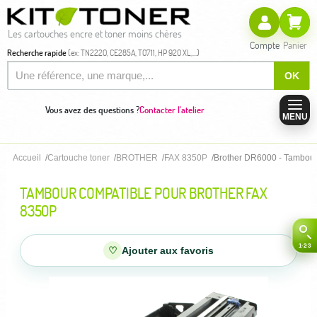
Les cartouches encre et toner moins chères
Compte
Panier
Recherche rapide
(ex: TN2220, CE285A, T0711, HP 920 XL,...)
OK
Vous avez des questions ?
Contacter l'atelier
MENU
Accueil
Cartouche toner
BROTHER
FAX 8350P
Brother DR6000 - Tambour
TAMBOUR COMPATIBLE POUR BROTHER FAX
8350P
♡
Ajouter aux favoris