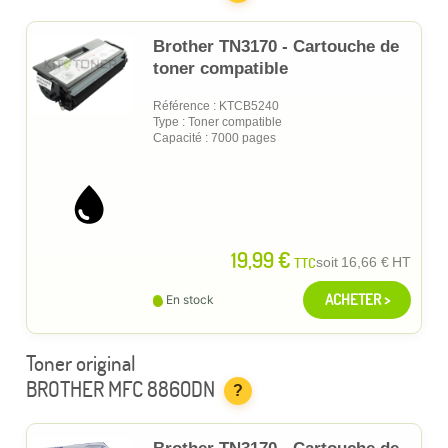
Brother TN3170 - Cartouche de
toner compatible
Référence : KTCB5240
Type : Toner compatible
Capacité : 7000 pages
19,99 €
TTC
soit
16,66 €
HT
ACHETER >
En stock
Toner original
BROTHER MFC 8860DN
?