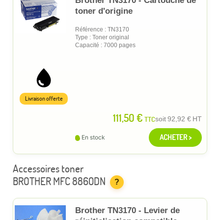
Brother TN3170 - Cartouche de
toner d'origine
Référence : TN3170
Type : Toner original
Capacité : 7000 pages
Livraison offerte
111,50 €
TTC
soit
92,92 €
HT
ACHETER >
En stock
Accessoires toner
BROTHER MFC 8860DN
?
Brother TN3170 - Levier de