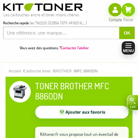
Les cartouches encre et toner moins chères
Compte
Panier
Recherche rapide
(ex: TN2220, CE285A, T0711, HP 920 XL,...)
OK
Vous avez des questions ?
Contacter l'atelier
MENU
Accueil
Cartouche toner
BROTHER
MFC 8860DN
TONER BROTHER MFC
8860DN
♡
Ajouter aux favoris
Kittoner.fr vous propose tout un éventail de