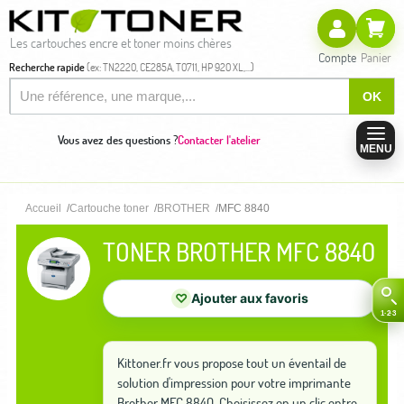
Les cartouches encre et toner moins chères
Compte
Panier
Recherche rapide
(ex: TN2220, CE285A, T0711, HP 920 XL,...)
OK
Vous avez des questions ?
Contacter l'atelier
MENU
Accueil
Cartouche toner
BROTHER
MFC 8840
TONER BROTHER MFC 8840
♡
Ajouter aux favoris
Kittoner.fr vous propose tout un éventail de
solution d'impression pour votre imprimante
Brother MFC 8840. Choisissez en un clic entre